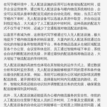
在写字楼环境中，无人配送设施的应用可以有效缩短配送时间，提
升企业运营效率。通过将无人配送设备与楼内物流系统相结合，企
业可以实现从接单到配送完成的全自动化流程。例如，当员工在写
字楼内下单时，无人配送设备可以迅速从库房中取货，并自动运送
到指定地点，大大减少了人工配送的中转时间。这种高效的配送方
式不仅节省了时间，还减少了交通瓶颈对物流配送的影响。
以嘉里不夜城为例，这座现代写字楼通过引入无人配送设施，极大
地提升了楼内物流服务的响应速度。大厦内的无人配送系统通过自
动化的传输设备和智能调度平台，将各类物品迅速从仓储区域配送
至各个办公室、会议室和休息区。员工通过智能终端下单后，系统
会自动判断配送的优先级，并通过最快的配送路线将物品送达，大
大缩短了物流配送的等待时间。
无人配送设施的高效性也体现在其智能化的运作方式上。通过数据
分析和实时监控系统，无人配送设施能够根据不同的需求和条件做
出最佳的配送决策。例如，系统可以根据办公区域的实际情况调整
配送路线，避开拥堵区域，选择最短时间内完成配送的路径。此
外，智能化系统还能自动识别并调整配送任务的优先级，确保紧急
配送能够得到及时响应。
此外，无人配送设施还能提高办公楼内物流服务的安全性。传统的
人工配送往往受限于配送人员的工作时间、工作量及交通因素，而
无人配送设备的自动化运行则能够在一定程度上消除这些问题，减