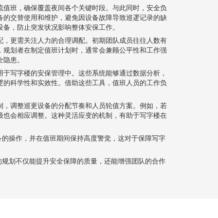
流值班，确保覆盖夜间各个关键时段。与此同时，安全负
备的交替使用和维护，避免因设备故障导致巡逻记录的缺
设备，防止突发状况影响整体安保工作。
配，更需关注人力的合理调配。初期团队成员往往人数有
，规划者在制定值班计划时，通常会兼顾公平性和工作强
全隐患。
用于写字楼的安保管理中。这些系统能够通过数据分析，
逻的科学性和实效性。借助这些工具，值班人员的工作负
制，调整巡更设备的分配节奏和人员轮值方案。例如，若
级也会相应调整。这种灵活应变的机制，有助于写字楼在
备的操作，并在值班期间保持高度警觉，这对于保障写字
的规划不仅能提升安全保障的质量，还能增强团队的合作