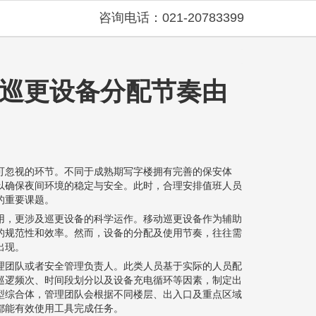
咨询电话：021-20783399
巡更设备分配节奏由
可忽视的环节。不同于成熟期写字楼拥有完善的保安体
以确保夜间环境的稳定与安全。此时，合理安排值班人员
的重要课题。
用，更涉及巡更设备的科学运作。移动巡更设备作为辅助
的规范性和效率。然而，设备的分配及使用节奏，往往需
出现。
理团队或者安全管理负责人。此类人员基于实际的人员配
巡逻频次、时间段划分以及设备充电循环等因素，制定出
型综合体，管理团队会根据不同楼层、出入口及重点区域
都能有效使用工具完成任务。