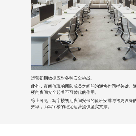
运营初期敏捷应对各种安全挑战。
此外，夜间值班的团队成员之间的沟通协作同样关键。
楼的夜间安全起着不可替代的作用。
综上可见，写字楼初期夜间安保的值班安排与巡更设备
效率，为写字楼的稳定运营提供坚实支撑。